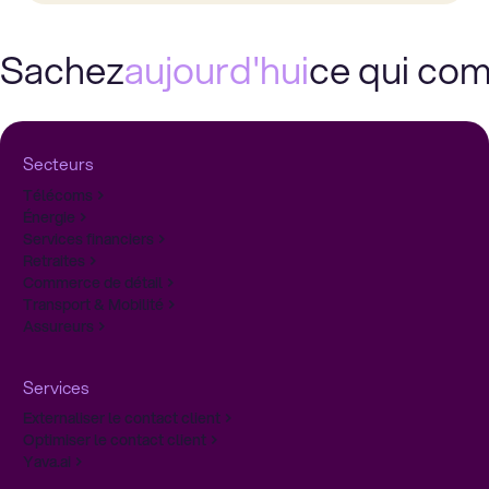
Sachez
aujourd'hui
ce qui co
Secteurs
Télécoms
Énergie
Services financiers
Retraites
Commerce de détail
Transport & Mobilité
Assureurs
Services
Externaliser le contact client
Optimiser le contact client
Yava.ai