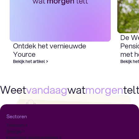
De W
Ontdek het vernieuwde
Pensi
Yource
met h
Bekijk het artikel
Bekijk het
Weet
vandaag
wat
morgen
telt
Sectoren
Dagelijks klantcontact en
Telecom
service
Flexibele ondersteuning
Energie
Financiële dienstverlening