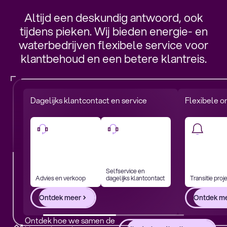
Altijd een deskundig antwoord, ook
tijdens pieken. Wij bieden energie- en
waterbedrijven flexibele service voor
klantbehoud en een betere klantreis.
Dagelijks klantcontact en service
Flexibele o
Selfservice en
Advies en verkoop
dagelijks klantcontact
Transitie proj
Ontdek meer
Ontdek m
Ontdek hoe we samen de