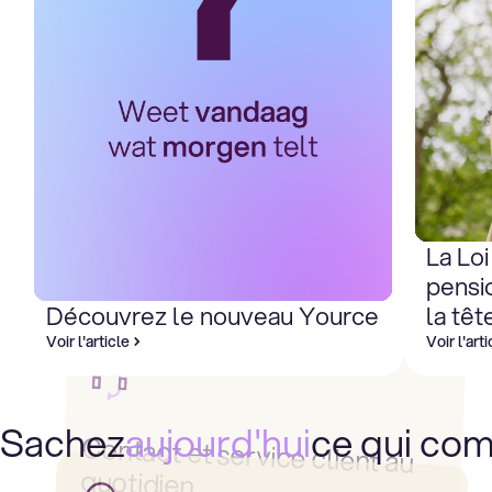
La Loi
pensi
Découvrez le nouveau Yource
la têt
Voir l'article
Voir l'art
Sachez
aujourd'hui
ce qui co
Contact et service client au
quotidien