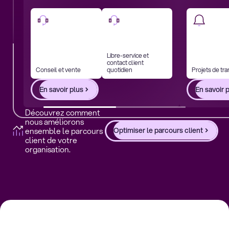
Libre-service et
contact client
Conseil et vente
quotidien
Projets de tra
En savoir plus
En savoir 
Découvrez comment
nous améliorons
ensemble le parcours
Optimiser le parcours client
client de votre
organisation.