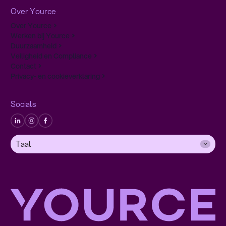
Een positieve ervaring, ook bij verstoringen en pieken
Snelle antwoorden door een slimme digitale aanpak
Over Yource
Persoonlijke hulp die het verschil maakt
Over Yource
Neem contact op
Werken bij Yource
Duurzaamheid
Veiligheid en Compliance
Contact
Privacy- en cookieverklaring
Socials
Taal