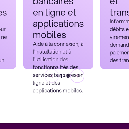
bancaires
et
es
en ligne et
tran
applications
Informat
our
débits e
mobiles
 ne
virement
Aide à la connexion, à
demand
l'installation et à
paiement
l'utilisation des
un
des tran
fonctionnalités des
services bancaires en
1
/
2
ligne et des
applications mobiles.