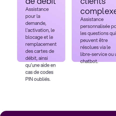
de débit
clients
complex
Assistance
pour la
Assistance
demande,
personnalisée p
l'activation, le
les questions qui
blocage et le
peuvent être
remplacement
résolues via le
des cartes de
libre-service ou 
débit, ainsi
chatbot.
qu'une aide en
cas de codes
PIN oubliés.