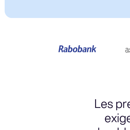
Les pr
exig