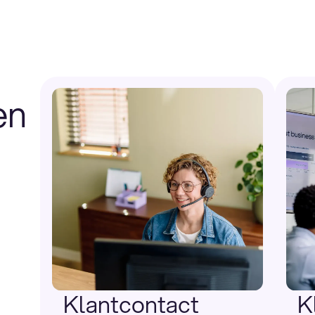
rheid voor deelnemers.
ransitie. Wij helpen om
varing, hoe druk het
en
oor klanten herkenbaar en
t. Wij nemen zorgen uit
mogelijk verloopt voor
tevredenheid,
it. Wij maken het
.
Klantcontact
K