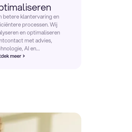
ptimaliseren
n betere klantervaring en
iciëntere processen. Wij
alyseren en optimaliseren
antcontact met advies,
chnologie, AI en
nnisoplossingen over de hele
tdek meer
ntreis.