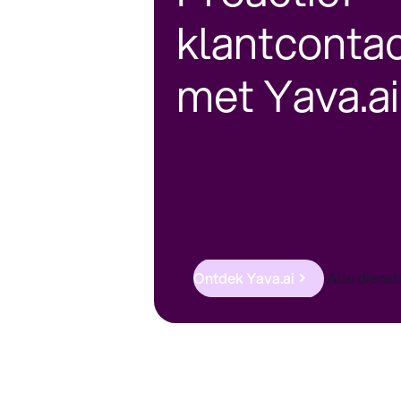
klantconta
met Yava.ai
Ontdek Yava.ai
Alle diens