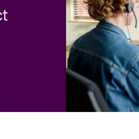
ct
ten