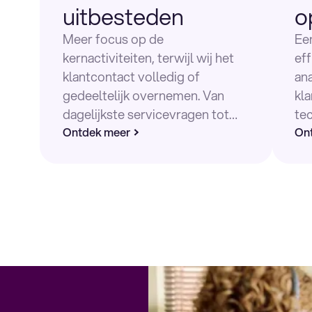
uitbesteden
o
Meer focus op de
Ee
kernactiviteiten, terwijl wij het
eff
klantcontact volledig of
an
gedeeltelijk overnemen. Van
kl
dagelijkste servicevragen tot
te
gesprekken waar kennis en
Ontdek meer
ke
On
aandacht het verschil maken.
kla