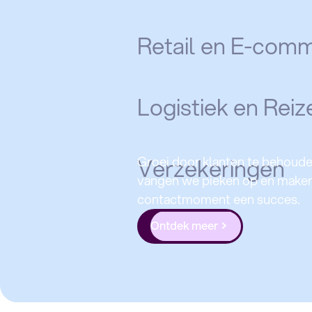
Retail en E-com
Logistiek en Reiz
Verzekeringen
Groei door klanten te behoude
vangen we pieken op en maken
contactmoment een succes.
Altijd het juiste antwoord, ook 
Ontdek meer
bieden flexibele ondersteunin
een betere ervaring.
Zelfstandig bankieren met de 
deskundige hulp altijd dichtbij i
Ontdek meer
persoonlijk waar het nodig is. 