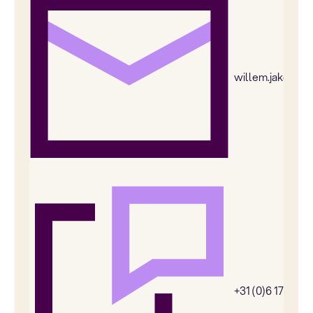
willem.jakobs@
+31 (0)6 174081