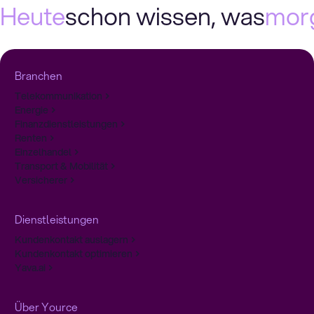
Heute
schon wissen, was
mor
Branchen
Telekommunikation
Energie
Finanzdienstleistungen
Renten
Einzelhandel
Transport & Mobilität
Versicherer
Dienstleistungen
Kundenkontakt auslagern
Kundenkontakt optimieren
Yava.ai
Über Yource