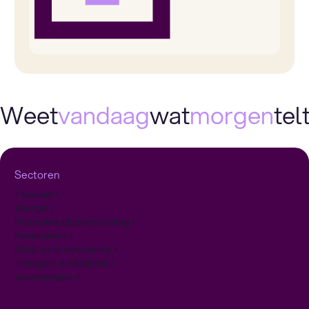
Weet
vandaag
wat
morgen
telt
Sectoren
Telecom
Energie
Financiële dienstverlening
Pensioenen
Retail en E-commerce
Transport & Mobiliteit
Verzekeraars