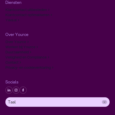
Diensten
Klantcontact uitbesteden
Klantcontact optimaliseren
Yava.ai
Over Yource
Over Yource
Werken bij Yource
Duurzaamheid
Veiligheid en Compliance
Contact
Privacy- en cookieverklaring
Socials
Taal