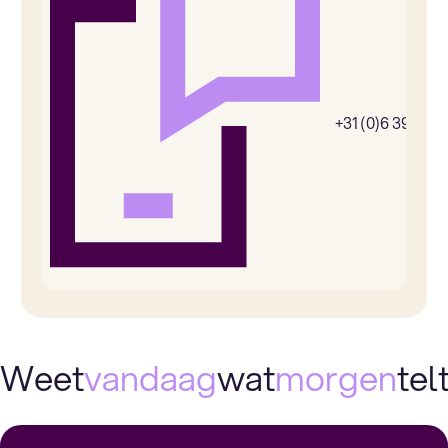
+31 (0)6 39269
Weet
vandaag
wat
morgen
telt