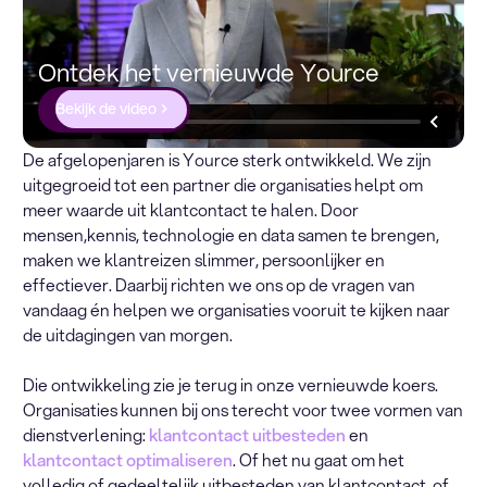
Ontdek het vernieuwde Yource
Bekijk de video
De afgelopenjaren is Yource sterk ontwikkeld. We zijn
uitgegroeid tot een partner die organisaties helpt om
meer waarde uit klantcontact te halen. Door
mensen,kennis, technologie en data samen te brengen,
maken we klantreizen slimmer, persoonlijker en
effectiever. Daarbij richten we ons op de vragen van
vandaag én helpen we organisaties vooruit te kijken naar
de uitdagingen van morgen.
Die ontwikkeling zie je terug in onze vernieuwde koers.
Organisaties kunnen bij ons terecht voor twee vormen van
dienstverlening:
klantcontact uitbesteden
en
klantcontact optimaliseren
. Of het nu gaat om het
volledig of gedeeltelijk uitbesteden van klantcontact, of