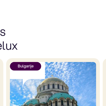
es
elux
Bulgarije