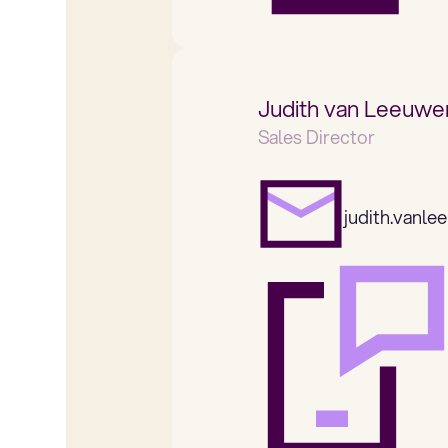
Judith van Leeuwe
Sales Director
judith.vanl