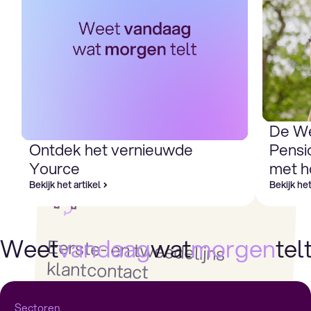
De W
Ontdek het vernieuwde
Pensi
Yource
met h
Bekijk het artikel
Bekijk het
Weet
vandaag
wat
morgen
telt
Eerste- en tweedelijns
klantcontact
De juiste balans tussen een snelle, slimme oplossing en
een persoonlijk gesprek. Veelvoorkomende vragen over
facturen of dataverbruik vangen we automatisch op met
selfservice. Hierdoor krijgen specialisten meer tijd voor de
gesprekken die het verschil maken, zoals bij een
Sectoren