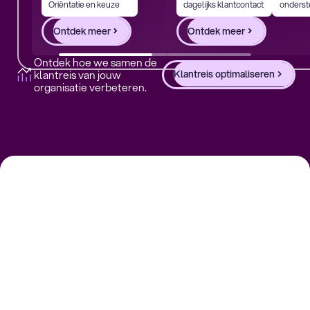
Oriëntatie en keuze
dagelijks klantcontact
onderst
Ontdek meer
Ontdek meer
Ontdek hoe we samen de
klantreis van jouw
Klantreis optimaliseren
organisatie verbeteren.